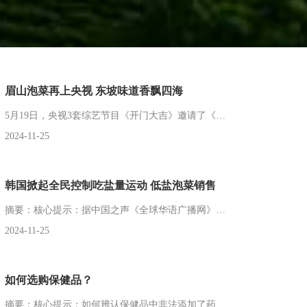
眉山泡菜再上央视 东坡味道香飘四海
5月19日，央视3套综艺节目《开门大吉》邀请了《舌尖上的中国2》之《家常》中的“...
2024-11-25
韩国掀起全民控制吃盐量运动 低盐泡菜销售
摘要：核心提示：据中国之声《全球华语广播网》报道，您知道每天吃多少盐合适吗？世界...
2024-11-25
如何选购保健品？
摘要：核心提示：如何辨认保健品中非法添加了药物？药监部门人士介绍，尽管相关产品在...