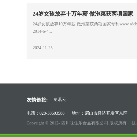
中国食物与营养发展纲要
食品生产企业安全生产监督管理暂行规定
24岁女孩放弃十万年薪 做泡菜获两项国家
国务院办公厅关于印发中国食物与营养发展纲要（2014—
摘要：国家安全生产监督管理总局令 第66号 《食品生
24岁女孩放弃10万年薪 做泡菜获两项国家专利www.sdch
〔2014〕3号各省、自治区、直辖市人民...
行规定》已经2013年10月14日国家安全生...
2014-6-4...
2024-11-25
2024-11-25
2024-11-25
友情链接:
良讯云
电话：028-38603588 地址：眉山市经济开发区东区
Copyright © 2012- 四川味佳乐食品有限公司 版权所有 